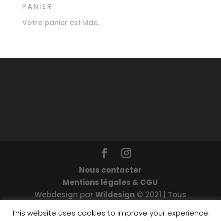
PANIER
Votre panier est vide.
Nous contacter
Mentions légales & CGU
Webdesign par
Wildesign
© 2021 | Tous
droits réservés : Les enchanteuses
This website uses cookies to improve your experience.
Crédits photos sur ce site par
Takrapule
©