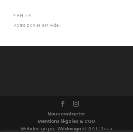
PANIER
Votre panier est vide.
Nous contacter
Mentions légales & CGU
Webdesign par
Wildesign
© 2021 | Tous