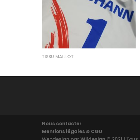
TISSU MAILLOT
Nous contacter
Mentions légales & CGU
Webdesign par
Wildesign
© 2021 | Tous 