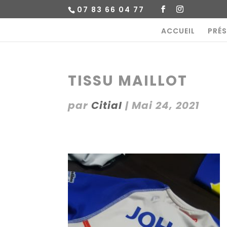
07 83 66 04 77
ACCUEIL
PRÉ
TISSU MAILLOT
par
Citial
|
Mai 24, 2021