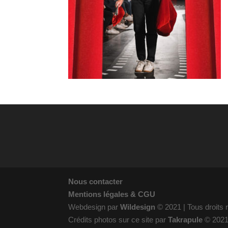
Nous contacter
Mentions légales & CGU
Webdesign par
Wildesign
© 2021 | Tous droits
Crédits photos sur ce site par
Takrapule
© 202