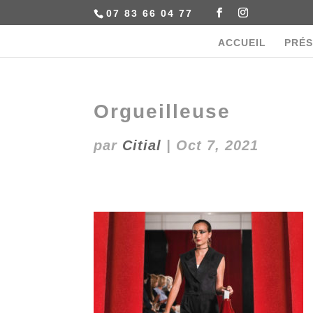
07 83 66 04 77
ACCUEIL
PRÉS
Orgueilleuse
par
Citial
|
Oct 7, 2021