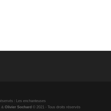
 réservés : Les enchanteuses
1 &
Olivier Sochard
© 2021 - Tous droits réservés