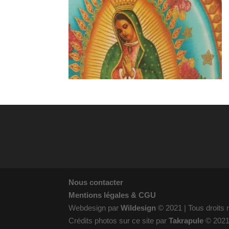
Nous contacter
Mentions légales & CGU
Webdesign par
Wildesign
© 2021 | Tous droits
Crédits photos sur ce site par
Takrapule
© 202