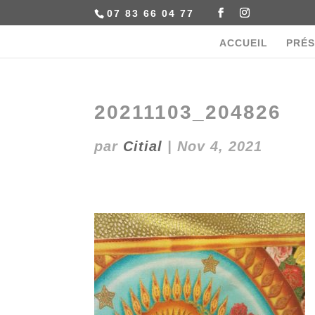
07 83 66 04 77
ACCUEIL
PRÉS
20211103_204826
par
Citial
|
Nov 4, 2021