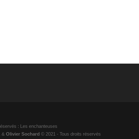
 réservés : Les enchanteuses
1 &
Olivier Sochard
© 2021 - Tous droits réservés