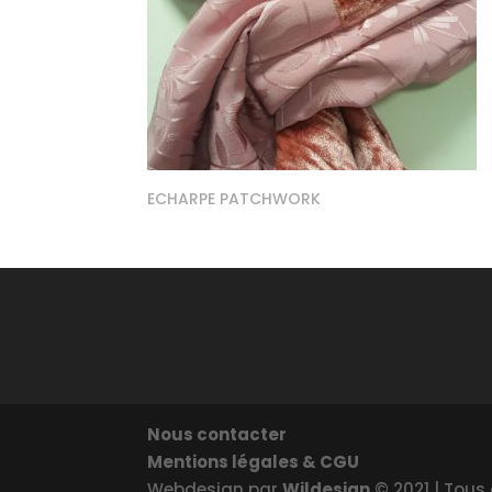
ECHARPE PATCHWORK
Nous contacter
Mentions légales & CGU
Webdesign par
Wildesign
© 2021 | Tous 