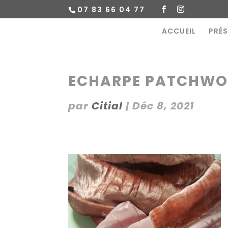
07 83 66 04 77
ACCUEIL
PRÉ
ECHARPE PATCHW
par
Citial
|
Déc 8, 2021