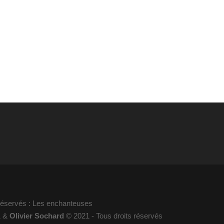
 réservés : Les enchanteuses
1 &
Olivier Sochard
© 2021 - Tous droits réservés