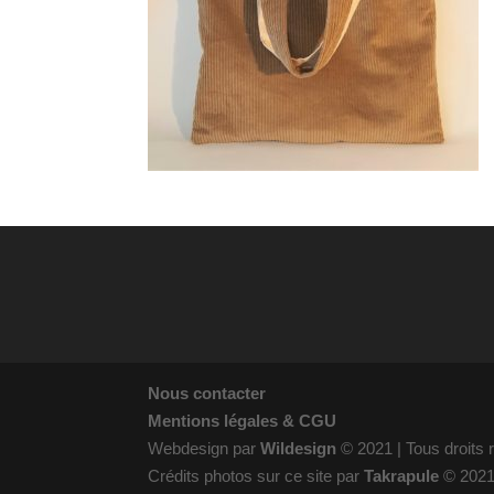
Nous contacter
Mentions légales & CGU
Webdesign par
Wildesign
© 2021 | Tous droits
Crédits photos sur ce site par
Takrapule
© 202