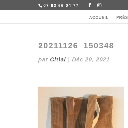
07 83 66 04 77
ACCUEIL
PRÉS
20211126_150348
par
Citial
|
Déc 20, 2021