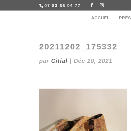
07 83 66 04 77
ACCUEIL
PRÉS
20211202_175332
par
Citial
|
Déc 20, 2021