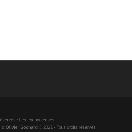
 réservés : Les enchanteuses
1 &
Olivier Sochard
© 2021 - Tous droits réservés