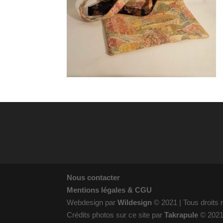
Nous contacter
Mentions légales & CGU
Webdesign par
Wildesign
© 2021 | Tous droits
Crédits photos sur ce site par
Takrapule
© 202