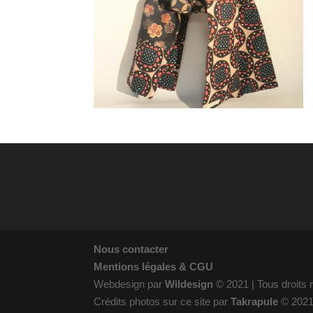
Nous contacter
Mentions légales & CGU
Webdesign par
Wildesign
© 2021 | Tous droits
Crédits photos sur ce site par
Takrapule
© 202