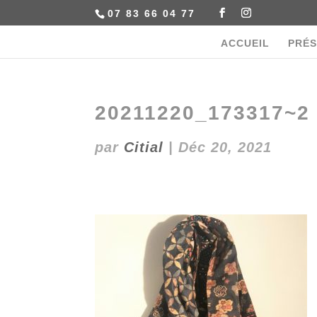
07 83 66 04 77
ACCUEIL
PRÉS
20211220_173317~2
par
Citial
|
Déc 20, 2021