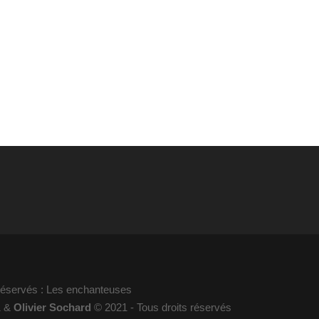
 réservés : Les enchanteuses
1 &
Olivier Sochard
© 2021 - Tous droits réservés