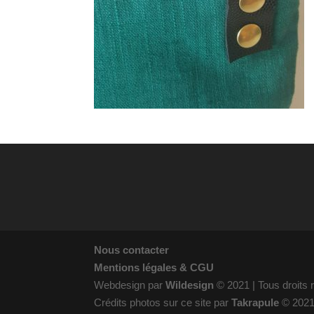
Nous contacter
Mentions légales & CGU
Webdesign par
Wildesign
© 2021 | Tous droits
Crédits photos sur ce site par
Takrapule
© 202