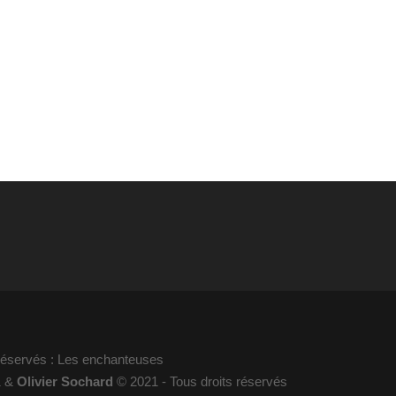
 réservés : Les enchanteuses
1 &
Olivier Sochard
© 2021 - Tous droits réservés