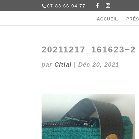
07 83 66 04 77
ACCUEIL
PRÉS
20211217_161623~2
par
Citial
|
Déc 20, 2021