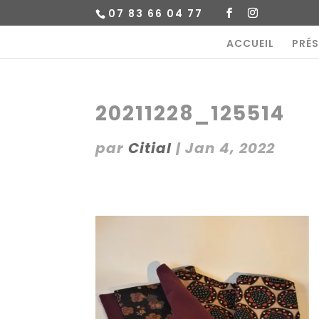
07 83 66 04 77
ACCUEIL
PRÉ
20211228_125514
par
Citial
|
Jan 4, 2022