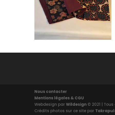
Nous contacter
Mentions légales & CGU
Webdesign par
Wildesign
© 2021 | Tous 
Crédits photos sur ce site par
Takrapu