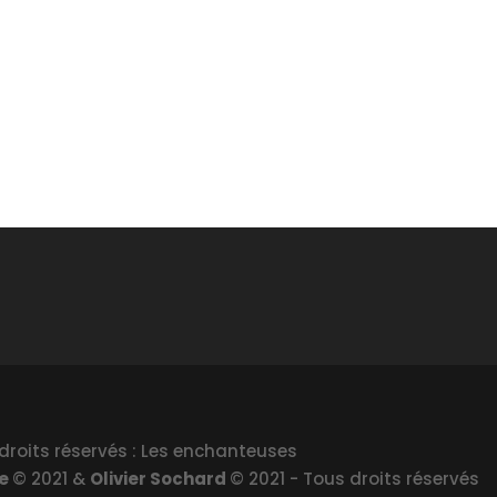
droits réservés : Les enchanteuses
le
© 2021 &
Olivier Sochard
© 2021 - Tous droits réservés