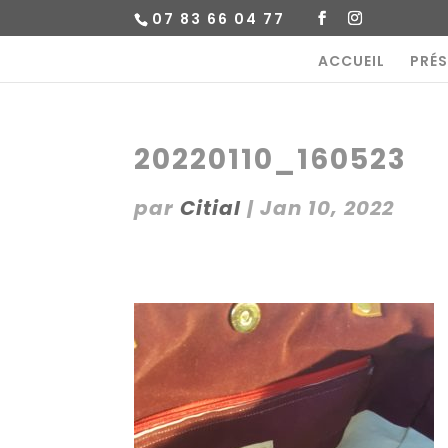
07 83 66 04 77
ACCUEIL
PRÉ
20220110_160523
par
Citial
|
Jan 10, 2022