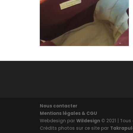
Nous contacter
Mentions légales & CGU
Webdesign par
Wildesign
© 2021 | Tous 
Crédits photos sur ce site par
Takrapu