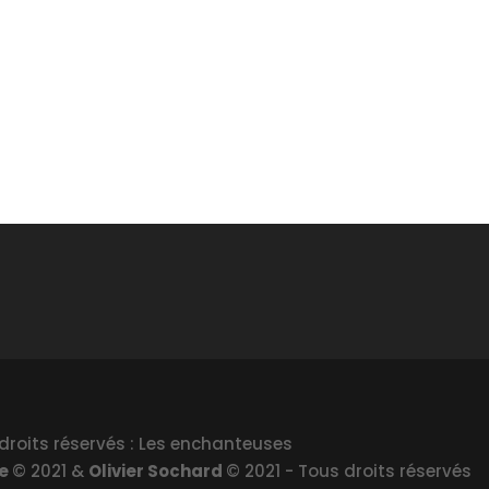
droits réservés : Les enchanteuses
le
© 2021 &
Olivier Sochard
© 2021 - Tous droits réservés