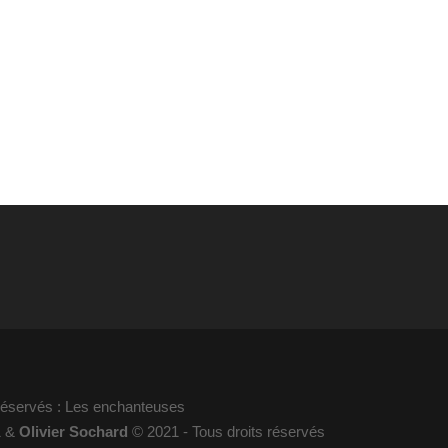
 réservés : Les enchanteuses
1 &
Olivier Sochard
© 2021 - Tous droits réservés