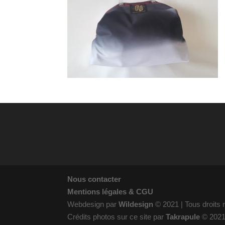
Nous contacter
Mentions légales & CGU
Webdesign par
Wildesign
© 2021 | Tous droits
Crédits photos sur ce site par
Takrapule
© 202