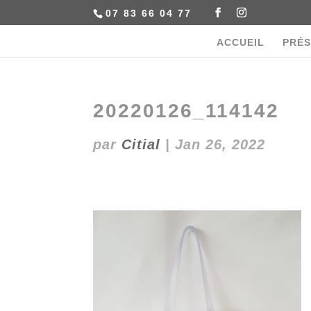
07 83 66 04 77
ACCUEIL
PRÉS
20220126_114142
par
Citial
|
Jan 26, 2022