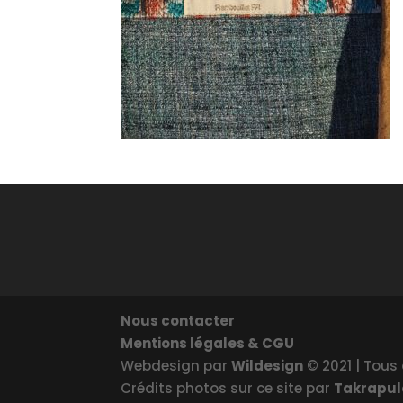
Nous contacter
Mentions légales & CGU
Webdesign par
Wildesign
© 2021 | Tous 
Crédits photos sur ce site par
Takrapu