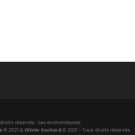
droits réservés : Les enchanteuses
le
© 2021 &
Olivier Sochard
© 2021 - Tous droits réservés