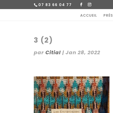
07 83 66 04 77
ACCUEIL
PRÉ
3 (2)
par
Citial
|
Jan 28, 2022