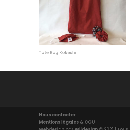
Tote Bag Kokeshi
Nous contacter
Mentions légales & CGU
Webdesign par
Wildesign
© 2021 | Tous 