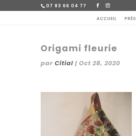
07 83 66 04 77
ACCUEIL
PRÉ
Origami fleurie
par
Citial
|
Oct 28, 2020