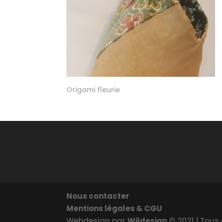
Origami fleurie
Nous contacter
Mentions légales & CGU
Webdesign par
Wildesign
© 2021 | Tous 