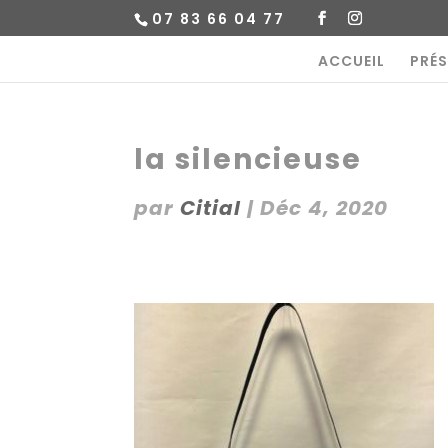
07 83 66 04 77
ACCUEIL
PRÉ
la silencieuse
par
Citial
|
Déc 4, 2020