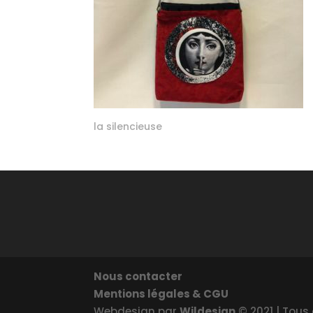
la silencieuse
Nous contacter
Mentions légales & CGU
Webdesign par
Wildesign
© 2021 | Tous 