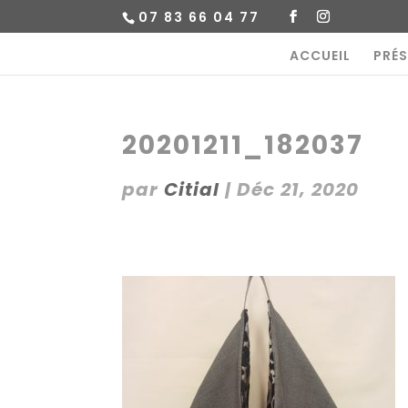
07 83 66 04 77
ACCUEIL
PRÉ
20201211_182037
par
Citial
|
Déc 21, 2020