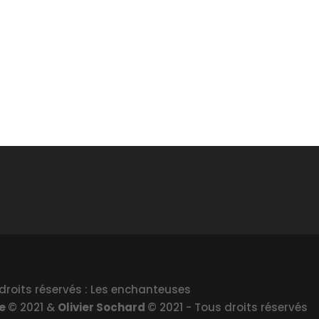
droits réservés : Les enchanteuses
le
© 2021 &
Olivier Sochard
© 2021 - Tous droits réservés