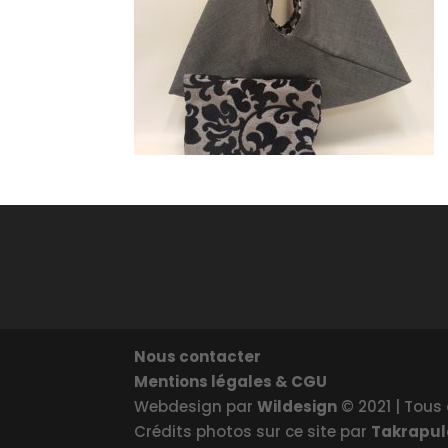
Nous contacter
Mentions légales & CGU
Webdesign par
Wildesign
© 2021 | Tous 
Crédits photos sur ce site par
Takrapu