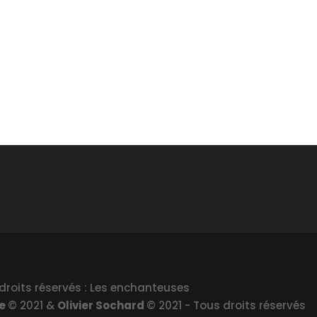
droits réservés : Les enchanteuses
le
© 2021 &
Olivier Sochard
© 2021 - Tous droits réservés