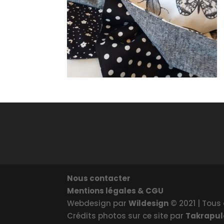
Nous contacter
Mentions légales & CGU
Webdesign par
Wildesign
© 2021 | Tous 
Crédits photos sur ce site par
Takrapu