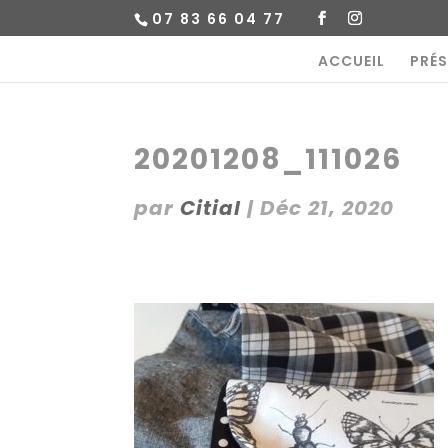
07 83 66 04 77
ACCUEIL
PRÉ
20201208_111026
par
Citial
|
Déc 21, 2020