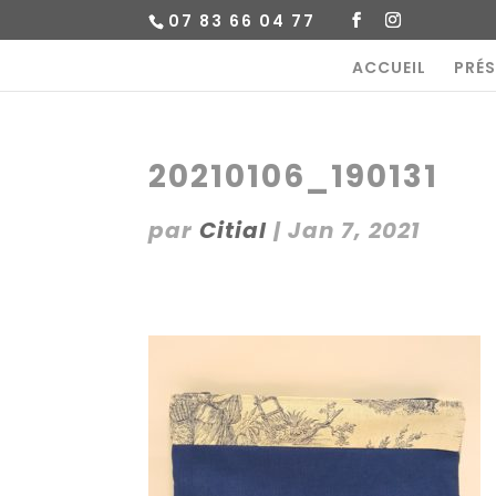
07 83 66 04 77
ACCUEIL
PRÉ
20210106_190131
par
Citial
|
Jan 7, 2021