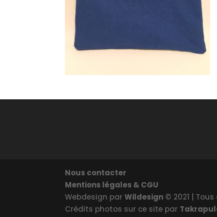
Nous contacter
Mentions légales & CGU
Webdesign par
Wildesign
© 2021 | Tous 
Crédits photos sur ce site par
Takrapu