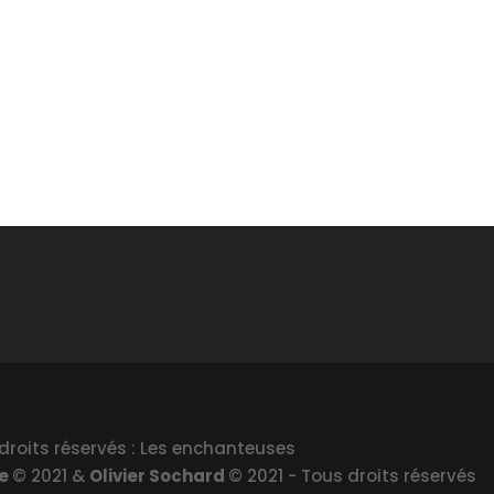
droits réservés : Les enchanteuses
le
© 2021 &
Olivier Sochard
© 2021 - Tous droits réservés