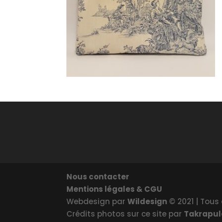
Nous contacter
Mentions légales & CGU
Webdesign par
Wildesign
© 2021 | Tous 
Crédits photos sur ce site par
Takrapu