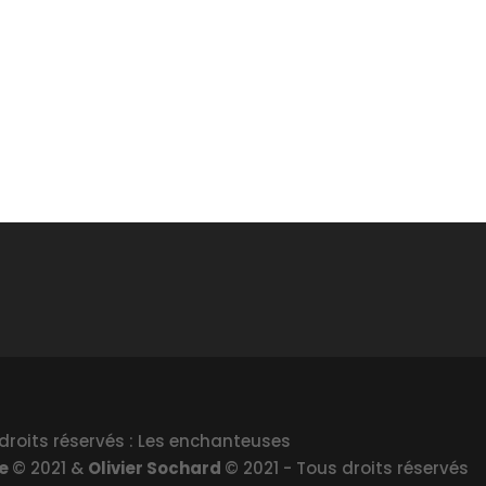
droits réservés : Les enchanteuses
le
© 2021 &
Olivier Sochard
© 2021 - Tous droits réservés