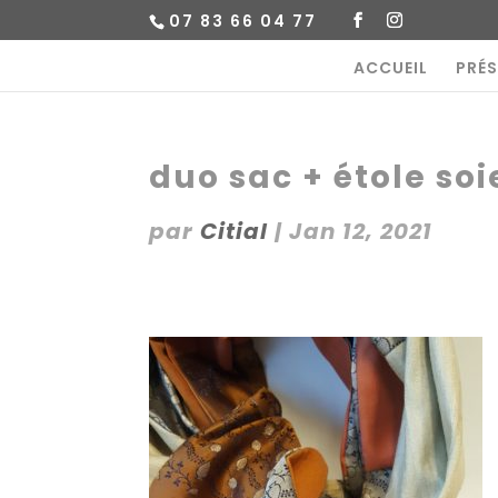
07 83 66 04 77
ACCUEIL
PRÉ
duo sac + étole soi
par
Citial
|
Jan 12, 2021