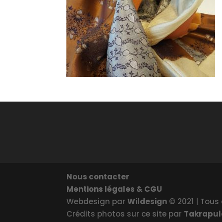
Nous contacter
Mentions légales & CGU
Webdesign par
Wildesign
© 2021 | Tous 
Crédits photos sur ce site par
Takrapu