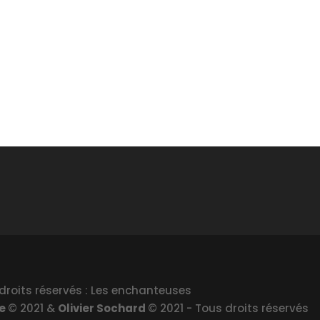
droits réservés : Les enchanteuses
le
© 2021 &
Olivier Sochard
© 2021 - Tous droits réservés