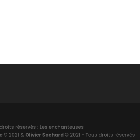
droits réservés : Les enchanteuses
le
© 2021 &
Olivier Sochard
© 2021 - Tous droits réservés