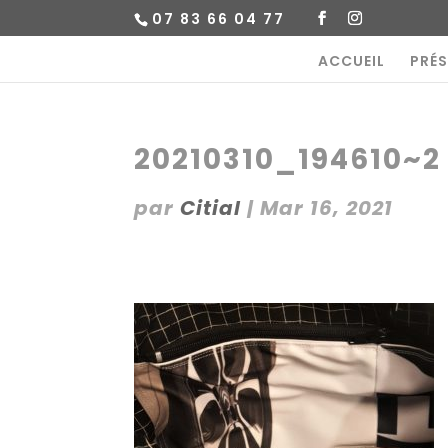
07 83 66 04 77
ACCUEIL
PRÉ
20210310_194610~2
par
Citial
|
Mar 16, 2021