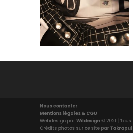
Nous contacter
Mentions légales & CGU
Webdesign par
Wildesign
© 2021 | Tous 
Crédits photos sur ce site par
Takrapu