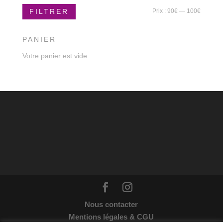
Prix
Prix
Prix :
90€
—
100€
FILTRER
min
max
PANIER
Votre panier est vide.
Nous contacter
Mentions légales & CGU