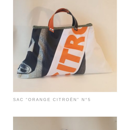
SAC “ORANGE CITROËN” N°5