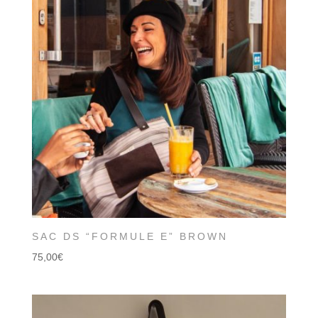
SAC DS “FORMULE E” BROWN
75,00
€