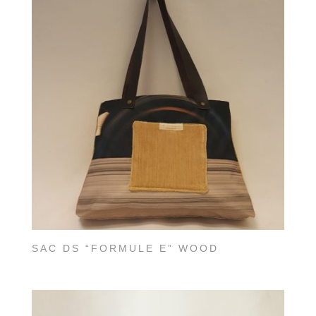
SAC DS “FORMULE E” WOOD