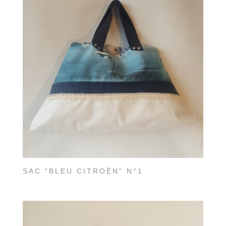
SAC “BLEU CITROËN” N°1