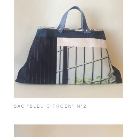
SAC “BLEU CITROËN” N°2