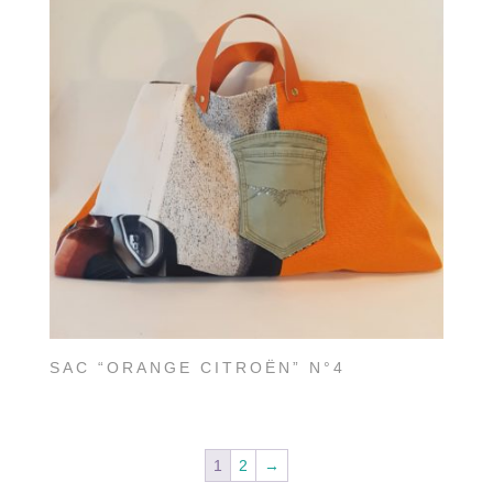
SAC “ORANGE CITROËN” N°4
1
2
→