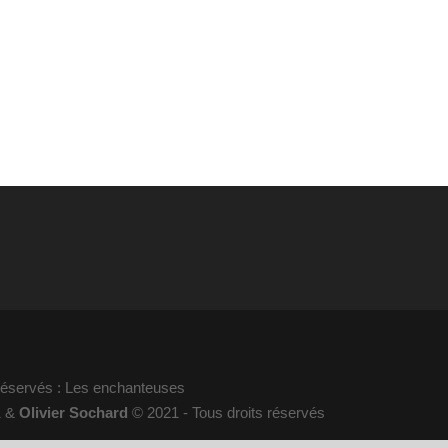
 réservés : Les enchanteuses
1 &
Olivier Sochard
© 2021 - Tous droits réservés