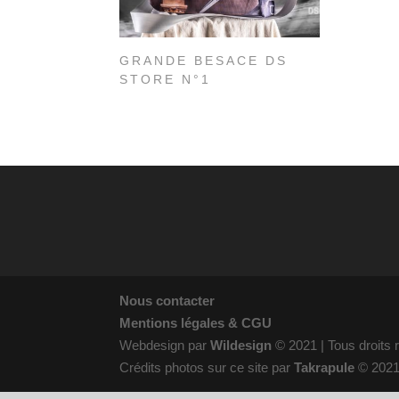
GRANDE BESACE DS
STORE N°1
Nous contacter
Mentions légales & CGU
Webdesign par
Wildesign
© 2021 | Tous droits
Crédits photos sur ce site par
Takrapule
© 202