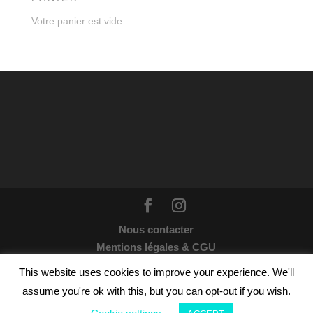
Votre panier est vide.
Nous contacter
Mentions légales & CGU
Webdesign par
Wildesign
© 2021 | Tous droits
This website uses cookies to improve your experience. We'll
réservés : Les enchanteuses
assume you're ok with this, but you can opt-out if you wish.
Crédits photos sur ce site par
Takrapule
© 2021 &