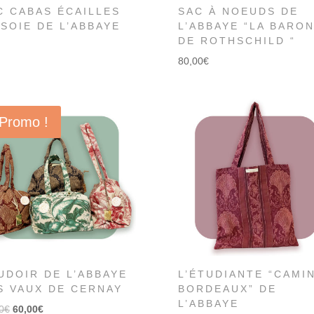
C CABAS ÉCAILLES
SAC À NOEUDS DE
 SOIE DE L’ABBAYE
L’ABBAYE “LA BARO
DE ROTHSCHILD “
80,00
€
Promo !
UDOIR DE L’ABBAYE
L’ÉTUDIANTE “CAMI
S VAUX DE CERNAY
BORDEAUX” DE
L’ABBAYE
0
€
60,00
€