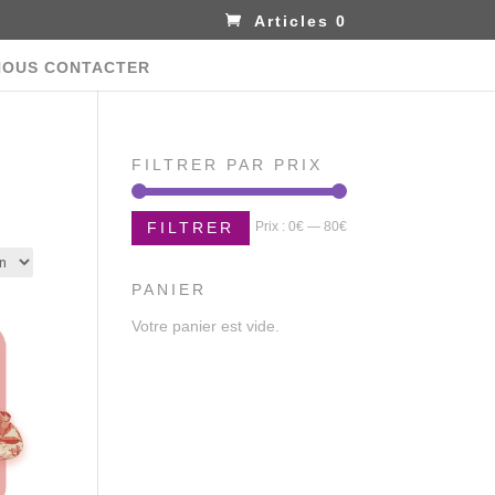
Articles 0
NOUS CONTACTER
FILTRER PAR PRIX
Prix
Prix
Prix :
0€
—
80€
FILTRER
min
max
PANIER
Votre panier est vide.