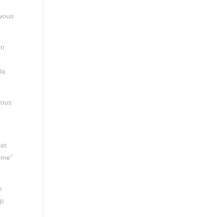
 vous
n
la
 vous
 et
ume”
e
up