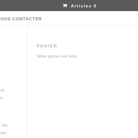
Articles 0
NOUS CONTACTER
PANIER
Votre panier est vide.
cot,
es
ur me
 mon