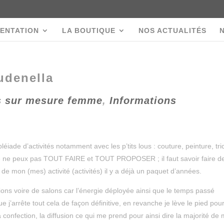
ENTATION
LA BOUTIQUE
NOS ACTUALITÉS
udenella
s sur mesure femme
,
Informations
léiade d’activités notamment avec les p’tits lous : couture, peinture, tri
, je ne peux pas TOUT FAIRE et TOUT PROPOSER ; il faut savoir faire d
e mon (mes) activité (activités) il y a déjà un paquet d’années.
ions voire de salons car l’énergie déployée ainsi que le temps passé
que j’arrête tout cela de façon définitive, en revanche je lève le pied po
 confection, la diffusion ce qui me prend pour ainsi dire la majorité de