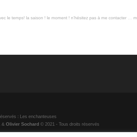
avec le temps! la saison ! le moment ! n’hésitez pas à me contacter … 
 réservés : Les enchanteuses
1 &
Olivier Sochard
© 2021 - Tous droits réservés