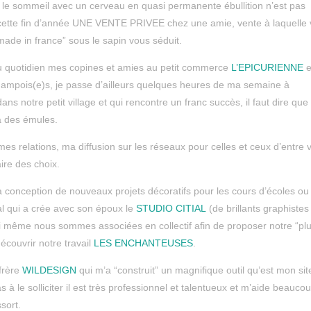
 le sommeil avec un cerveau en quasi permanente ébullition n’est pas
 cette fin d’année UNE VENTE PRIVEE chez une amie, vente à laquelle
made in france” sous le sapin vous séduit.
au quotidien mes copines et amies au petit commerce
L’EPICURIENNE
e
hampois(e)s, je passe d’ailleurs quelques heures de ma semaine à
s notre petit village et qui rencontre un franc succès, il faut dire que 
jà des émules.
, mes relations, ma diffusion sur les réseaux pour celles et ceux d’entre
aire des choix.
 la conception de nouveaux projets décoratifs pour les cours d’écoles ou
al qui a crée avec son époux le
STUDIO CITIAL
(de brillants graphistes
i même nous sommes associées en collectif afin de proposer notre “pl
écouvrir notre travail
LES ENCHANTEUSES
.
frère
WILDESIGN
qui m’a “construit” un magnifique outil qu’est mon sit
as à le solliciter il est très professionnel et talentueux et m’aide beauco
sort.