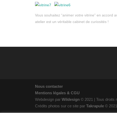
Vous souhaitez “animer votre vitrine” en accord 
atelier est un véritable cabinet de curiosités !
Nous contacter
Mentions légales & CGU
Webdesign par
Wildesign
© 2021 | Tous droits
Crédits photos sur ce site par
Takrapule
© 202