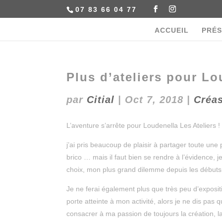
07 83 66 04 77
ACCUEIL
PRÉS
Plus d’ateliers pour Lo
par
Citial
|
Oct 7, 2018
|
Créa
L’aventure s’arrête pour Loudenella Les Ateliers !
j’ai pris beaucoup de plaisir à partager toute une p
brico … mais il faut bien se rendre à l’évidence
choix, mon plus grand dilemme depuis les débuts d
Je ne ferai également plus que très peu d’exposit
porte atteinte à mon activité, alors je ne dis pas 
consacrer à ma passion de toujours la création, la