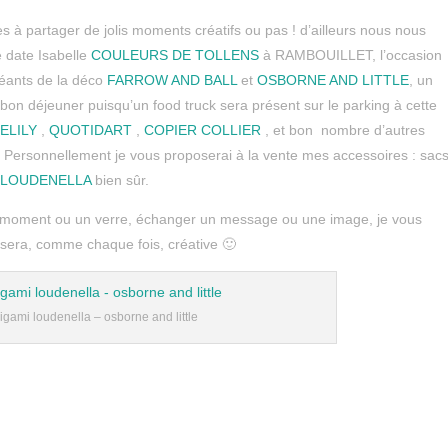
s à partager de jolis moments créatifs ou pas ! d’ailleurs nous nous
 date Isabelle
COULEURS DE TOLLENS
à RAMBOUILLET, l’occasion
géants de la déco
FARROW AND BALL
et
OSBORNE AND LITTLE
, un
bon déjeuner puisqu’un food truck sera présent sur le parking à cette
FELILY
,
QUOTIDART
,
COPIER COLLIER
, et bon nombre d’autres
é. Personnellement je vous proposerai à la vente mes accessoires : sacs
LOUDENELLA
bien sûr.
un moment ou un verre, échanger un message ou une image, je vous
 sera, comme chaque fois, créative 🙂
igami loudenella – osborne and little