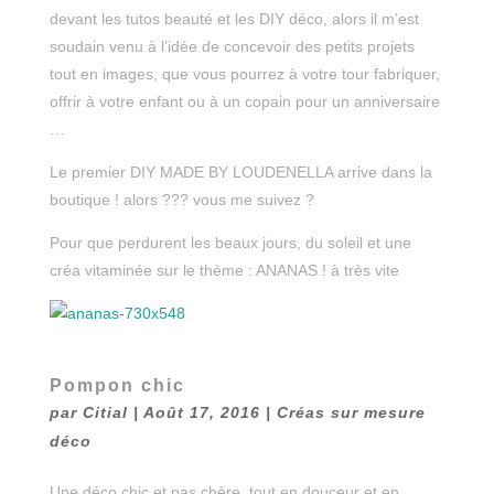
devant les tutos beauté et les DIY déco, alors il m’est
soudain venu à l’idée de concevoir des petits projets
tout en images, que vous pourrez à votre tour fabriquer,
offrir à votre enfant ou à un copain pour un anniversaire
…
Le premier DIY MADE BY LOUDENELLA arrive dans la
boutique ! alors ??? vous me suivez ?
Pour que perdurent les beaux jours, du soleil et une
créa vitaminée sur le thème : ANANAS ! à très vite
Pompon chic
par
Citial
|
Août 17, 2016
|
Créas sur mesure
déco
Une déco chic et pas chère, tout en douceur et en