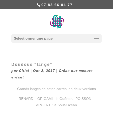
07 83 66 04 77
Sélectionner une page
Doudous “lange”
par
Citial
|
Oct 2, 2017
|
Créas sur mesure
enfant
Grands langes de coton carrés, en deux versions
RENARD – ORIGAMI : le Guéritout POISSON –
ARGENT : le SouslOcéan