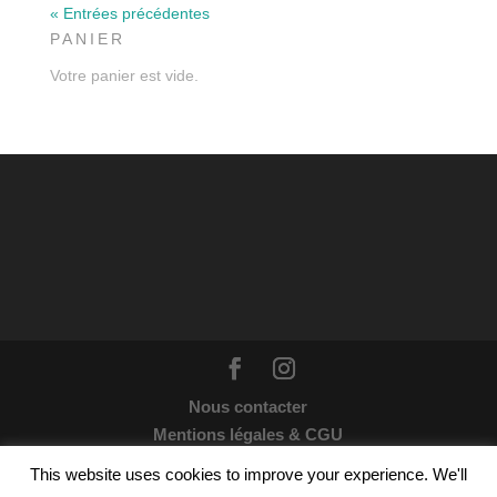
« Entrées précédentes
PANIER
Votre panier est vide.
Nous contacter
Mentions légales & CGU
Webdesign par
Wildesign
© 2021 | Tous droits
This website uses cookies to improve your experience. We'll
réservés : Les enchanteuses