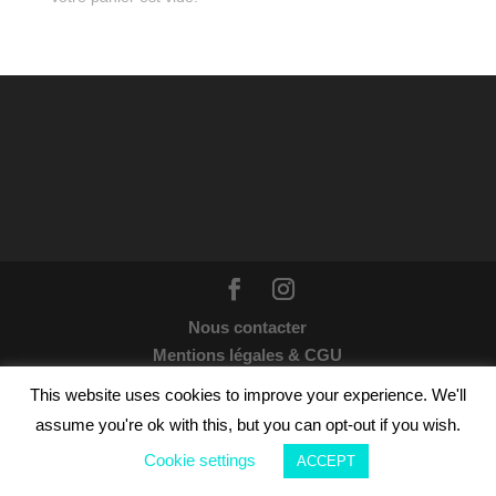
Nous contacter
Mentions légales & CGU
Webdesign par
Wildesign
© 2021 | Tous droits
This website uses cookies to improve your experience. We'll
réservés : Les enchanteuses
assume you're ok with this, but you can opt-out if you wish.
Crédits photos sur ce site par
Takrapule
© 2021 &
Cookie settings
ACCEPT
Olivier Sochard
© 2021 - Tous droits réservés