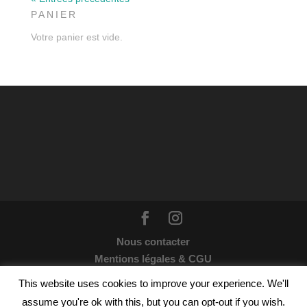
PANIER
Votre panier est vide.
Nous contacter
Mentions légales & CGU
Webdesign par
Wildesign
© 2021 | Tous droits
This website uses cookies to improve your experience. We'll
réservés : Les enchanteuses
assume you're ok with this, but you can opt-out if you wish.