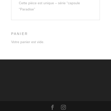
Cette pièce est unique – série “capsule
“Paradise”
PANIER
Votre panier est vide.