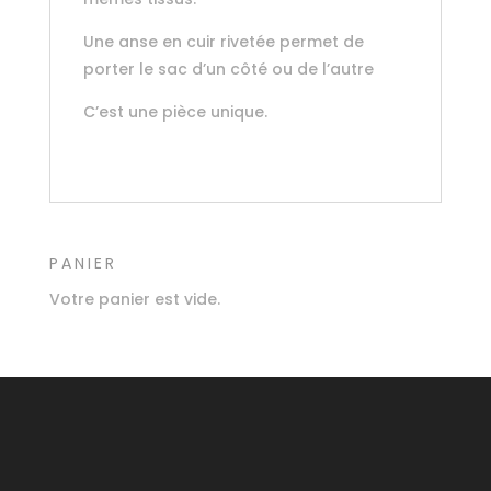
Une anse en cuir rivetée permet de
porter le sac d’un côté ou de l’autre
C’est une pièce unique.
PANIER
Votre panier est vide.